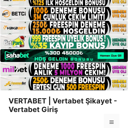
İçeriğe
VERTABET | Vertabet Şikayet -
atla
Vertabet Giriş
Menü