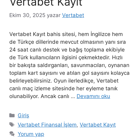
Vertabet Kayıt
Ekim 30, 2025
yazar
Vertabet
Vertabet Kayıt bahis sitesi, hem İngilizce hem
de Türkçe dillerinde mevcut olmasının yanı sıra
24 saat canlı destek ve bağış toplama ekibiyle
de Türk kullanıcıların ilgisini çekmektedir. Hızlı
bir bakışta saldırganları, savunmacıları, oynanan
toplam kart sayısını ve atılan gol sayısını kolayca
belirleyebilirsiniz. Oyun ilerledikçe, Vertabet
canlı maç izleme sitesinde her eyleme tanık
olunabiliyor. Ancak canlı …
Devamını oku
Kategoriler
Giriş
Etiketler
Vertabet Finansal İşlem
,
Vertabet Kayıt
Yorum yap