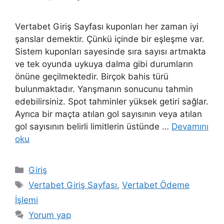
Vertabet Giriş Sayfası kuponları her zaman iyi
şanslar demektir. Çünkü içinde bir eşleşme var.
Sistem kuponları sayesinde sıra sayısı artmakta
ve tek oyunda uykuya dalma gibi durumların
önüne geçilmektedir. Birçok bahis türü
bulunmaktadır. Yarışmanın sonucunu tahmin
edebilirsiniz. Spot tahminler yüksek getiri sağlar.
Ayrıca bir maçta atılan gol sayısının veya atılan
gol sayısının belirli limitlerin üstünde …
Devamını
oku
Kategoriler
Giriş
Etiketler
Vertabet Giriş Sayfası
,
Vertabet Ödeme
İşlemi
Yorum yap