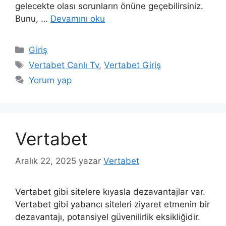
gelecekte olası sorunların önüne geçebilirsiniz.
Bunu, …
Devamını oku
Kategoriler
Giriş
Etiketler
Vertabet Canlı Tv
,
Vertabet Giriş
Yorum yap
Vertabet
Aralık 22, 2025
yazar
Vertabet
Vertabet gibi sitelere kıyasla dezavantajlar var.
Vertabet gibi yabancı siteleri ziyaret etmenin bir
dezavantajı, potansiyel güvenilirlik eksikliğidir.