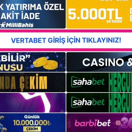
VERTABET GİRİŞ İÇİN TIKLAYINIZ!