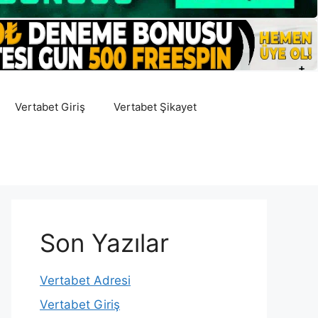
Vertabet Giriş
Vertabet Şikayet
Son Yazılar
Vertabet Adresi
Vertabet Giriş