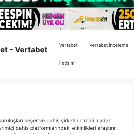
Vertabet
Vertabet İnceleme
et - Vertabet
İletişim
kuruluşları seçer ve bahis şirketinin mali açıdan
imiçi bahis platformlarındaki etkinlikleri araştırır.