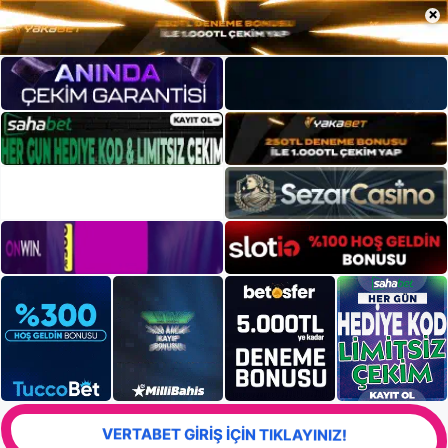
×
VERTABET GİRİŞ İÇİN TIKLAYINIZ!