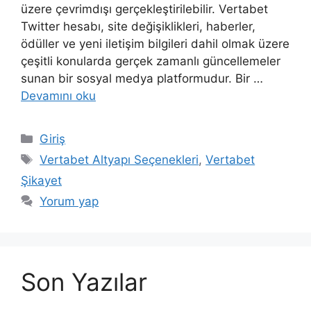
üzere çevrimdışı gerçekleştirilebilir. Vertabet
Twitter hesabı, site değişiklikleri, haberler,
ödüller ve yeni iletişim bilgileri dahil olmak üzere
çeşitli konularda gerçek zamanlı güncellemeler
sunan bir sosyal medya platformudur. Bir …
Devamını oku
Kategoriler
Giriş
Etiketler
Vertabet Altyapı Seçenekleri
,
Vertabet
Şikayet
Yorum yap
Son Yazılar