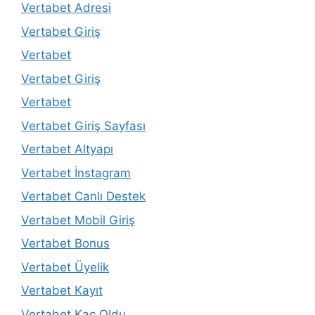
Vertabet Adresi
Vertabet Giriş
Vertabet
Vertabet Giriş
Vertabet
Vertabet Giriş Sayfası
Vertabet Altyapı
Vertabet İnstagram
Vertabet Canlı Destek
Vertabet Mobil Giriş
Vertabet Bonus
Vertabet Üyelik
Vertabet Kayıt
Vertabet Kaç Oldu