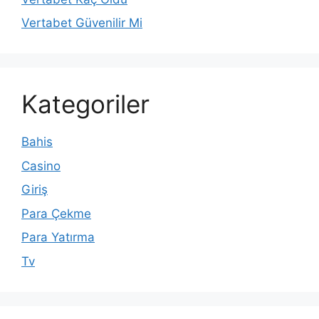
Vertabet Güvenilir Mi
Kategoriler
Bahis
Casino
Giriş
Para Çekme
Para Yatırma
Tv