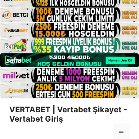
İçeriğe
VERTABET | Vertabet Şikayet -
atla
Vertabet Giriş
Menü