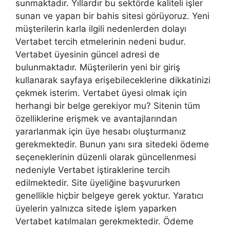
sunmaktadır. Yıllardır bu sektörde kaliteli işler
sunan ve yapan bir bahis sitesi görüyoruz. Yeni
müşterilerin karla ilgili nedenlerden dolayı
Vertabet tercih etmelerinin nedeni budur.
Vertabet üyesinin güncel adresi de
bulunmaktadır. Müşterilerin yeni bir giriş
kullanarak sayfaya erişebileceklerine dikkatinizi
çekmek isterim. Vertabet üyesi olmak için
herhangi bir belge gerekiyor mu? Sitenin tüm
özelliklerine erişmek ve avantajlarından
yararlanmak için üye hesabı oluşturmanız
gerekmektedir. Bunun yanı sıra sitedeki ödeme
seçeneklerinin düzenli olarak güncellenmesi
nedeniyle Vertabet iştiraklerine tercih
edilmektedir. Site üyeliğine başvururken
genellikle hiçbir belgeye gerek yoktur. Yaratıcı
üyelerin yalnızca sitede işlem yaparken
Vertabet katılmaları gerekmektedir. Ödeme