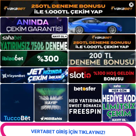
×
VERTABET GİRİŞ İÇİN TIKLAYINIZ!