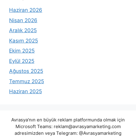
Haziran 2026
Nisan 2026
Aralık 2025
Kasım 2025
Ekim 2025
Eylül 2025
Ağustos 2025
Temmuz 2025
Haziran 2025
Avrasya'nın en büyük reklam platformunda olmak için
Microsoft Teams:
reklam@avrasyamarketing.com
adresimizden veya Telegram: @Avrasyamarketing