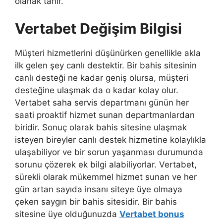
olanak tanır.
Vertabet Değişim Bilgisi
Müşteri hizmetlerini düşünürken genellikle akla
ilk gelen şey canlı destektir. Bir bahis sitesinin
canlı desteği ne kadar geniş olursa, müşteri
desteğine ulaşmak da o kadar kolay olur.
Vertabet saha servis departmanı günün her
saati proaktif hizmet sunan departmanlardan
biridir. Sonuç olarak bahis sitesine ulaşmak
isteyen bireyler canlı destek hizmetine kolaylıkla
ulaşabiliyor ve bir sorun yaşanması durumunda
sorunu çözerek ek bilgi alabiliyorlar. Vertabet,
sürekli olarak mükemmel hizmet sunan ve her
gün artan sayıda insanı siteye üye olmaya
çeken saygın bir bahis sitesidir. Bir bahis
sitesine üye olduğunuzda
Vertabet bonus