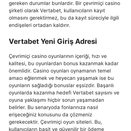
gereken durumlar bunlardır. Bir çevrimiçi casino
şirketi olarak Vertabet, kullanıcıların kayıt
olmasını gerektirmez, bu da kayıt süreciyle ilgili
endişeleri ortadan kaldırır.
Vertabet Yeni Giriş Adresi
Çevrimiçi casino oyunlarının içeriği, hızı ve
kalitesi, bu oyunlardan bonus kazanmak kadar
önemlidir. Casino oyunları oynamanın temel
amacı eğlenmek ve heyecan yaşamak ise bu
oyunların sağladığı bonuslar eşsizdir. Başarılı
oyunlarda kazanma hedefi Vertabet sayısını ve
oyuna yaklaşımı hiçbir sorun yaşamadan
belirler. Bu senaryoda fonlarınıza nasıl
erişeceğiniz konusunu da çözmeniz
gerekecektir. Çevrimiçi oyun siteleri. Bu,
kullanıcıların basit ve güvenilir bir ödeme