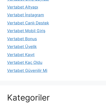
Vertabet Altyapı
Vertabet İnstagram
Vertabet Canlı Destek
Vertabet Mobil Giriş
Vertabet Bonus
Vertabet Üyelik
Vertabet Kayıt
Vertabet Kaç Oldu
Vertabet Güvenilir Mi
Kategoriler