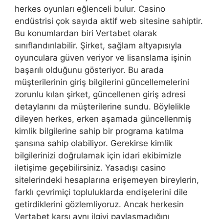
herkes oyunları eğlenceli bulur. Casino
endüstrisi çok sayıda aktif web sitesine sahiptir.
Bu konumlardan biri Vertabet olarak
sınıflandırılabilir. Şirket, sağlam altyapısıyla
oyunculara güven veriyor ve lisanslama işinin
başarılı olduğunu gösteriyor. Bu arada
müşterilerinin giriş bilgilerini güncellemelerini
zorunlu kılan şirket, güncellenen giriş adresi
detaylarını da müşterilerine sundu. Böylelikle
dileyen herkes, erken aşamada güncellenmiş
kimlik bilgilerine sahip bir programa katılma
şansına sahip olabiliyor. Gerekirse kimlik
bilgilerinizi doğrulamak için idari ekibimizle
iletişime geçebilirsiniz. Yasadışı casino
sitelerindeki hesaplarına erişemeyen bireylerin,
farklı çevrimiçi topluluklarda endişelerini dile
getirdiklerini gözlemliyoruz. Ancak herkesin
Vertabet karşı aynı ilgiyi paylaşmadığını