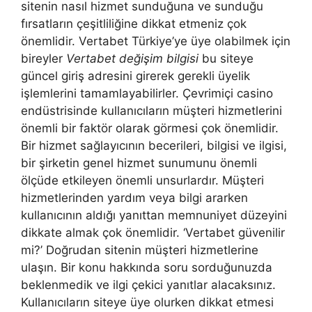
sitenin nasıl hizmet sunduğuna ve sunduğu
fırsatların çeşitliliğine dikkat etmeniz çok
önemlidir. Vertabet Türkiye’ye üye olabilmek için
bireyler
Vertabet değişim bilgisi
bu siteye
güncel giriş adresini girerek gerekli üyelik
işlemlerini tamamlayabilirler. Çevrimiçi casino
endüstrisinde kullanıcıların müşteri hizmetlerini
önemli bir faktör olarak görmesi çok önemlidir.
Bir hizmet sağlayıcının becerileri, bilgisi ve ilgisi,
bir şirketin genel hizmet sunumunu önemli
ölçüde etkileyen önemli unsurlardır. Müşteri
hizmetlerinden yardım veya bilgi ararken
kullanıcının aldığı yanıttan memnuniyet düzeyini
dikkate almak çok önemlidir. ‘Vertabet güvenilir
mi?’ Doğrudan sitenin müşteri hizmetlerine
ulaşın. Bir konu hakkında soru sorduğunuzda
beklenmedik ve ilgi çekici yanıtlar alacaksınız.
Kullanıcıların siteye üye olurken dikkat etmesi