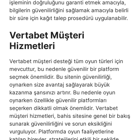
işleminin doğruluğunu garanti etmek amacıyla,
bilgilerin güvenilirliğini sağlamak amacıyla belirli
bir süre için kağıt talep prosedürü uygulanabilir.
Vertabet Müşteri
Hizmetleri
Vertabet müşteri desteği tüm oyun türleri için
mevcuttur, bu nedenle güvenilir bir platform
seçmek önemlidir. Bu sitenin güvenilirliği,
oynarken size avantaj sağlayarak büyük
kazanma şansınızı artırır. Bu nedenle oyun
oynarken özellikle güvenilir platformları
seçerken dikkatli olmak önemlidir. Vertabet
müşteri hizmetleri, bahis sitesine genel bir bakış
sunarak güvenilirliğini ve sorun eksikliğini
vurguluyor. Platformda oyun faaliyetlerine
katılan bireyler, stratejilerini etkili bir şekilde