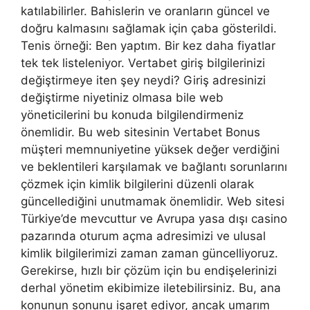
katılabilirler. Bahislerin ve oranların güncel ve
doğru kalmasını sağlamak için çaba gösterildi.
Tenis örneği: Ben yaptım. Bir kez daha fiyatlar
tek tek listeleniyor. Vertabet giriş bilgilerinizi
değiştirmeye iten şey neydi? Giriş adresinizi
değiştirme niyetiniz olmasa bile web
yöneticilerini bu konuda bilgilendirmeniz
önemlidir. Bu web sitesinin Vertabet Bonus
müşteri memnuniyetine yüksek değer verdiğini
ve beklentileri karşılamak ve bağlantı sorunlarını
çözmek için kimlik bilgilerini düzenli olarak
güncellediğini unutmamak önemlidir. Web sitesi
Türkiye’de mevcuttur ve Avrupa yasa dışı casino
pazarında oturum açma adresimizi ve ulusal
kimlik bilgilerimizi zaman zaman güncelliyoruz.
Gerekirse, hızlı bir çözüm için bu endişelerinizi
derhal yönetim ekibimize iletebilirsiniz. Bu, ana
konunun sonunu işaret ediyor, ancak umarım