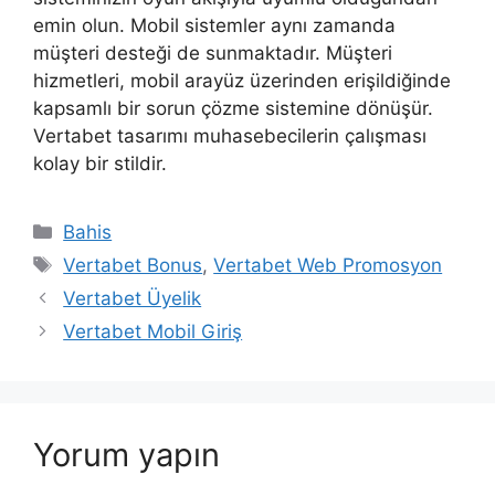
emin olun. Mobil sistemler aynı zamanda
müşteri desteği de sunmaktadır. Müşteri
hizmetleri, mobil arayüz üzerinden erişildiğinde
kapsamlı bir sorun çözme sistemine dönüşür.
Vertabet tasarımı muhasebecilerin çalışması
kolay bir stildir.
Kategoriler
Bahis
Etiketler
Vertabet Bonus
,
Vertabet Web Promosyon
Vertabet Üyelik
Vertabet Mobil Giriş
Yorum yapın