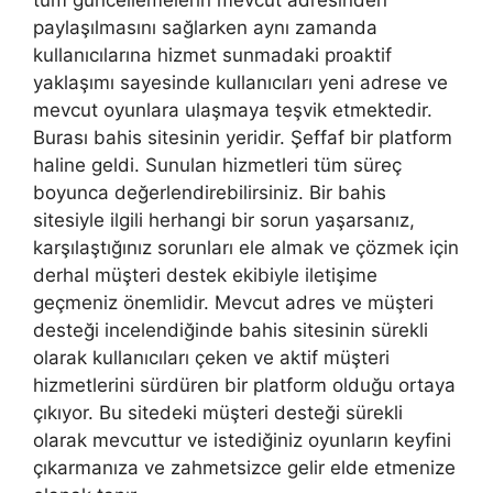
tüm güncellemelerin mevcut adresinden
paylaşılmasını sağlarken aynı zamanda
kullanıcılarına hizmet sunmadaki proaktif
yaklaşımı sayesinde kullanıcıları yeni adrese ve
mevcut oyunlara ulaşmaya teşvik etmektedir.
Burası bahis sitesinin yeridir. Şeffaf bir platform
haline geldi. Sunulan hizmetleri tüm süreç
boyunca değerlendirebilirsiniz. Bir bahis
sitesiyle ilgili herhangi bir sorun yaşarsanız,
karşılaştığınız sorunları ele almak ve çözmek için
derhal müşteri destek ekibiyle iletişime
geçmeniz önemlidir. Mevcut adres ve müşteri
desteği incelendiğinde bahis sitesinin sürekli
olarak kullanıcıları çeken ve aktif müşteri
hizmetlerini sürdüren bir platform olduğu ortaya
çıkıyor. Bu sitedeki müşteri desteği sürekli
olarak mevcuttur ve istediğiniz oyunların keyfini
çıkarmanıza ve zahmetsizce gelir elde etmenize