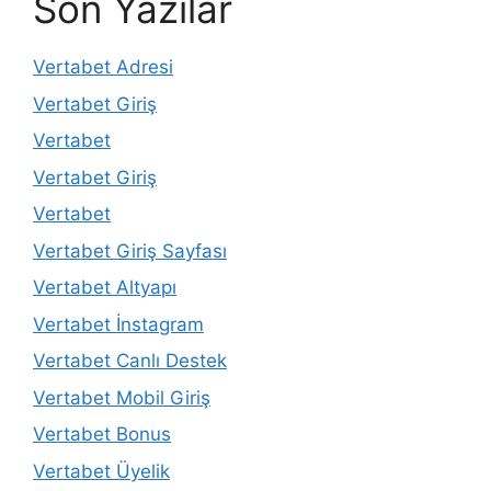
Son Yazılar
Vertabet Adresi
Vertabet Giriş
Vertabet
Vertabet Giriş
Vertabet
Vertabet Giriş Sayfası
Vertabet Altyapı
Vertabet İnstagram
Vertabet Canlı Destek
Vertabet Mobil Giriş
Vertabet Bonus
Vertabet Üyelik