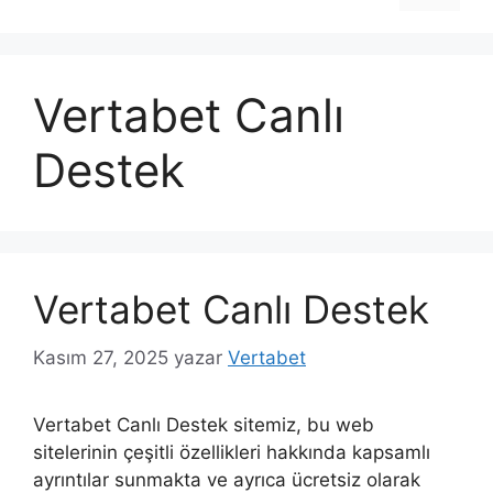
Vertabet Canlı
Destek
Vertabet Canlı Destek
Kasım 27, 2025
yazar
Vertabet
Vertabet Canlı Destek sitemiz, bu web
sitelerinin çeşitli özellikleri hakkında kapsamlı
ayrıntılar sunmakta ve ayrıca ücretsiz olarak