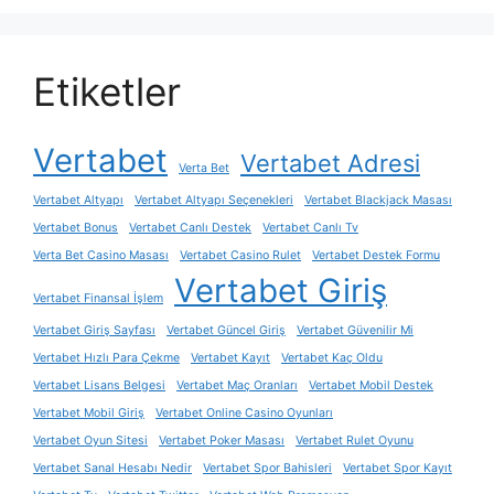
Etiketler
Vertabet
Vertabet Adresi
Verta Bet
Vertabet Altyapı
Vertabet Altyapı Seçenekleri
Vertabet Blackjack Masası
Vertabet Bonus
Vertabet Canlı Destek
Vertabet Canlı Tv
Verta Bet Casino Masası
Vertabet Casino Rulet
Vertabet Destek Formu
Vertabet Giriş
Vertabet Finansal İşlem
Vertabet Giriş Sayfası
Vertabet Güncel Giriş
Vertabet Güvenilir Mi
Vertabet Hızlı Para Çekme
Vertabet Kayıt
Vertabet Kaç Oldu
Vertabet Lisans Belgesi
Vertabet Maç Oranları
Vertabet Mobil Destek
Vertabet Mobil Giriş
Vertabet Online Casino Oyunları
Vertabet Oyun Sitesi
Vertabet Poker Masası
Vertabet Rulet Oyunu
Vertabet Sanal Hesabı Nedir
Vertabet Spor Bahisleri
Vertabet Spor Kayıt