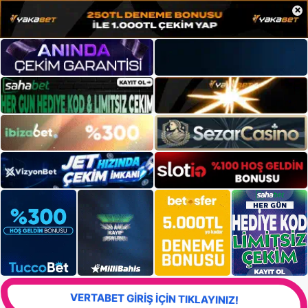
×
VERTABET GİRİŞ İÇİN TIKLAYINIZ!