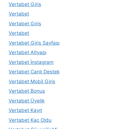
Vertabet Giriş
Vertabet
Vertabet Giriş
Vertabet
Vertabet Giriş Sayfası
Vertabet Altyapı
Vertabet İnstagram
Vertabet Canlı Destek
Vertabet Mobil Giriş
Vertabet Bonus
Vertabet Üyelik
Vertabet Kayıt
Vertabet Kaç Oldu