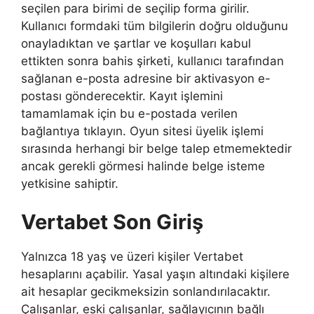
seçilen para birimi de seçilip forma girilir.
Kullanıcı formdaki tüm bilgilerin doğru olduğunu
onayladıktan ve şartlar ve koşulları kabul
ettikten sonra bahis şirketi, kullanıcı tarafından
sağlanan e-posta adresine bir aktivasyon e-
postası gönderecektir. Kayıt işlemini
tamamlamak için bu e-postada verilen
bağlantıya tıklayın. Oyun sitesi üyelik işlemi
sırasında herhangi bir belge talep etmemektedir
ancak gerekli görmesi halinde belge isteme
yetkisine sahiptir.
Vertabet Son Giriş
Yalnızca 18 yaş ve üzeri kişiler Vertabet
hesaplarını açabilir. Yasal yaşın altındaki kişilere
ait hesaplar gecikmeksizin sonlandırılacaktır.
Çalışanlar, eski çalışanlar, sağlayıcının bağlı