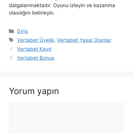
dalgalanmaktadır. Oyunu izleyin ve kazanma
olasılığını belirleyin.
Kategoriler
Giriş
Etiketler
Vertabet Üyelik
,
Vertabet Yasal Oranlar
Vertabet Kayıt
Vertabet Bonus
Yorum yapın
Yorum