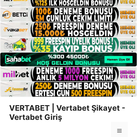
İçeriğe
VERTABET | Vertabet Şikayet -
atla
Vertabet Giriş
Menü