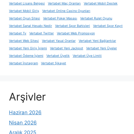
Vertabet Lisans Belgesi
Vertabet Maç Oranları
Vertabet Mobil Destek
Vertabet Mobil Giriş
Vertabet Online Casino Oyunları
Vertabet Oyun Sitesi
Vertabet Poker Masası
Vertabet Rulet Oyunu
Vertabet Sanal Hesabı Nedir
Vertabet Spor Bahisleri
Vertabet Spor Kayıt
Vertabet Tv
Vertabet Twitter
Vertabet Web Promosyon
Vertabet Web Sitesi
Vertabet Yasal Oranlar
Vertabet Yeni Bağlantılar
Vertabet Yeni Giriş İşlemi
Vertabet Yeni Jackpot
Vertabet Yeni Üyeler
Vertabet Ödeme İşlemi
Vertabet Üyelik
Vertabet Üye Limiti
Vertabet İnstagram
Vertabet Şikayet
Arşivler
Haziran 2026
Nisan 2026
Aralık 2025