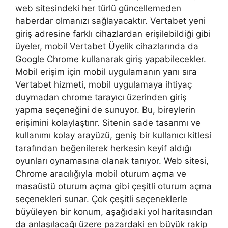
web sitesindeki her türlü güncellemeden
haberdar olmanızı sağlayacaktır. Vertabet yeni
giriş adresine farklı cihazlardan erişilebildiği gibi
üyeler, mobil Vertabet Üyelik cihazlarında da
Google Chrome kullanarak giriş yapabilecekler.
Mobil erişim için mobil uygulamanın yanı sıra
Vertabet hizmeti, mobil uygulamaya ihtiyaç
duymadan chrome tarayıcı üzerinden giriş
yapma seçeneğini de sunuyor. Bu, bireylerin
erişimini kolaylaştırır. Sitenin sade tasarımı ve
kullanımı kolay arayüzü, geniş bir kullanıcı kitlesi
tarafından beğenilerek herkesin keyif aldığı
oyunları oynamasına olanak tanıyor. Web sitesi,
Chrome aracılığıyla mobil oturum açma ve
masaüstü oturum açma gibi çeşitli oturum açma
seçenekleri sunar. Çok çeşitli seçeneklerle
büyüleyen bir konum, aşağıdaki yol haritasından
da anlaşılacağı üzere pazardaki en büyük rakip