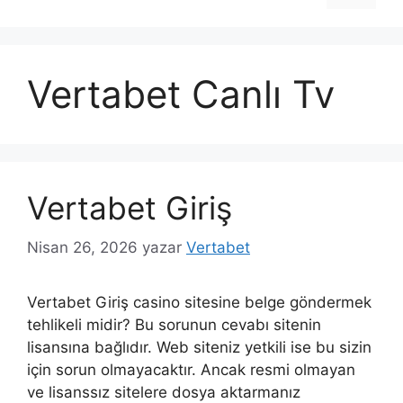
Vertabet Canlı Tv
Vertabet Giriş
Nisan 26, 2026
yazar
Vertabet
Vertabet Giriş casino sitesine belge göndermek
tehlikeli midir? Bu sorunun cevabı sitenin
lisansına bağlıdır. Web siteniz yetkili ise bu sizin
için sorun olmayacaktır. Ancak resmi olmayan
ve lisanssız sitelere dosya aktarmanız