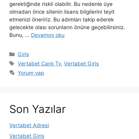
gerektiğinde riskli olabilir. Bu nedenle üye
olmadan önce sitenin lisans bilgilerini teyit
etmenizi öneririz. Bu adımları takip ederek
gelecekte olası sorunların önüne geçebilirsiniz.
Bunu, …
Devamını oku
Kategoriler
Giriş
Etiketler
Vertabet Canlı Tv
,
Vertabet Giriş
Yorum yap
Son Yazılar
Vertabet Adresi
Vertabet Giriş