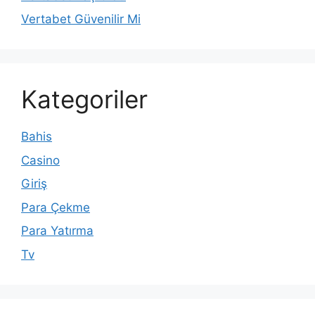
Vertabet Güvenilir Mi
Kategoriler
Bahis
Casino
Giriş
Para Çekme
Para Yatırma
Tv