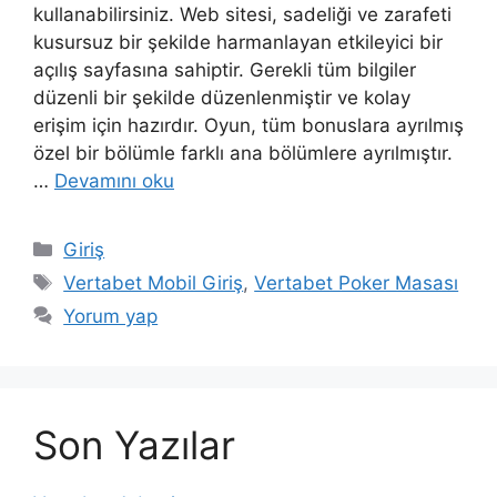
kullanabilirsiniz. Web sitesi, sadeliği ve zarafeti
kusursuz bir şekilde harmanlayan etkileyici bir
açılış sayfasına sahiptir. Gerekli tüm bilgiler
düzenli bir şekilde düzenlenmiştir ve kolay
erişim için hazırdır. Oyun, tüm bonuslara ayrılmış
özel bir bölümle farklı ana bölümlere ayrılmıştır.
…
Devamını oku
Kategoriler
Giriş
Etiketler
Vertabet Mobil Giriş
,
Vertabet Poker Masası
Yorum yap
Son Yazılar