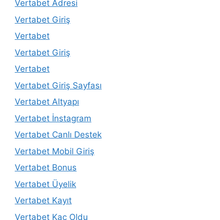
Vertabet Adresi
Vertabet Giriş
Vertabet
Vertabet Giriş
Vertabet
Vertabet Giriş Sayfası
Vertabet Altyapı
Vertabet İnstagram
Vertabet Canlı Destek
Vertabet Mobil Giriş
Vertabet Bonus
Vertabet Üyelik
Vertabet Kayıt
Vertabet Kaç Oldu