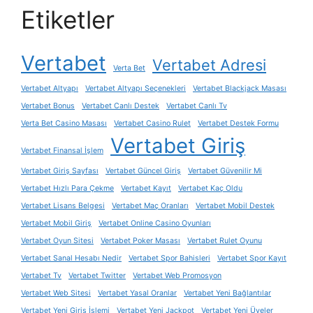
Etiketler
Vertabet
Vertabet Adresi
Verta Bet
Vertabet Altyapı
Vertabet Altyapı Seçenekleri
Vertabet Blackjack Masası
Vertabet Bonus
Vertabet Canlı Destek
Vertabet Canlı Tv
Verta Bet Casino Masası
Vertabet Casino Rulet
Vertabet Destek Formu
Vertabet Giriş
Vertabet Finansal İşlem
Vertabet Giriş Sayfası
Vertabet Güncel Giriş
Vertabet Güvenilir Mi
Vertabet Hızlı Para Çekme
Vertabet Kayıt
Vertabet Kaç Oldu
Vertabet Lisans Belgesi
Vertabet Maç Oranları
Vertabet Mobil Destek
Vertabet Mobil Giriş
Vertabet Online Casino Oyunları
Vertabet Oyun Sitesi
Vertabet Poker Masası
Vertabet Rulet Oyunu
Vertabet Sanal Hesabı Nedir
Vertabet Spor Bahisleri
Vertabet Spor Kayıt
Vertabet Tv
Vertabet Twitter
Vertabet Web Promosyon
Vertabet Web Sitesi
Vertabet Yasal Oranlar
Vertabet Yeni Bağlantılar
Vertabet Yeni Giriş İşlemi
Vertabet Yeni Jackpot
Vertabet Yeni Üyeler