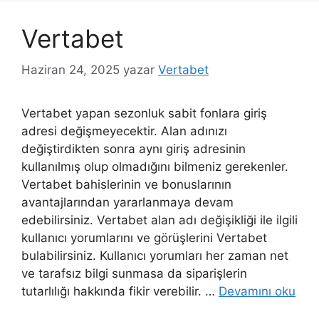
Vertabet
Haziran 24, 2025
yazar
Vertabet
Vertabet yapan sezonluk sabit fonlara giriş
adresi değişmeyecektir. Alan adınızı
değiştirdikten sonra aynı giriş adresinin
kullanılmış olup olmadığını bilmeniz gerekenler.
Vertabet bahislerinin ve bonuslarının
avantajlarından yararlanmaya devam
edebilirsiniz. Vertabet alan adı değişikliği ile ilgili
kullanıcı yorumlarını ve görüşlerini Vertabet
bulabilirsiniz. Kullanıcı yorumları her zaman net
ve tarafsız bilgi sunmasa da siparişlerin
tutarlılığı hakkında fikir verebilir. …
Devamını oku