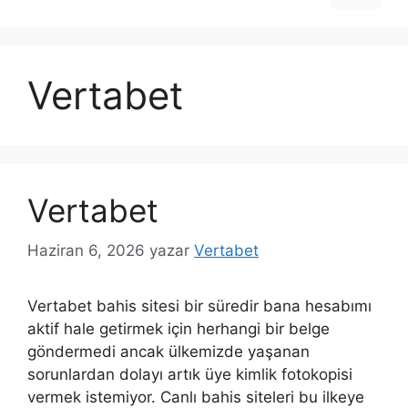
Vertabet
Vertabet
Haziran 6, 2026
yazar
Vertabet
Vertabet bahis sitesi bir süredir bana hesabımı
aktif hale getirmek için herhangi bir belge
göndermedi ancak ülkemizde yaşanan
sorunlardan dolayı artık üye kimlik fotokopisi
vermek istemiyor. Canlı bahis siteleri bu ilkeye