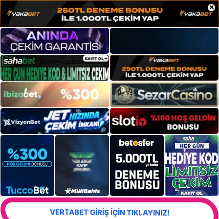
×
VERTABET GİRİŞ İÇİN TIKLAYINIZ!