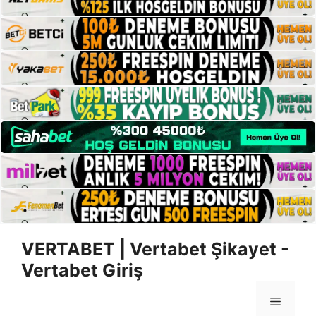
İçeriğe
VERTABET | Vertabet Şikayet -
atla
Vertabet Giriş
Menü