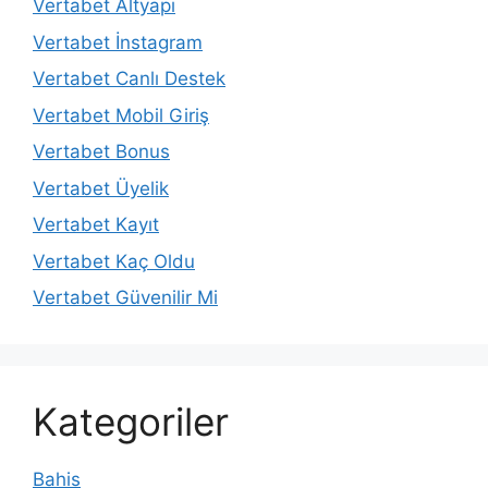
Vertabet Altyapı
Vertabet İnstagram
Vertabet Canlı Destek
Vertabet Mobil Giriş
Vertabet Bonus
Vertabet Üyelik
Vertabet Kayıt
Vertabet Kaç Oldu
Vertabet Güvenilir Mi
Kategoriler
Bahis