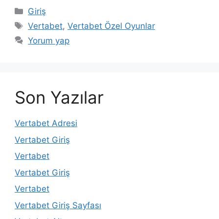
Kategoriler
Giriş
Etiketler
Vertabet
,
Vertabet Özel Oyunlar
Yorum yap
Son Yazılar
Vertabet Adresi
Vertabet Giriş
Vertabet
Vertabet Giriş
Vertabet
Vertabet Giriş Sayfası