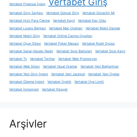
Vertabet Giriş
Vertabet Finansal İşlem
Vertabet Giriş Sayfası
Vertabet Güncel Giriş
Vertabet Güvenilir Mi
Vertabet Hızlı Para Çekme
Vertabet Kayıt
Vertabet Kaç Oldu
Vertabet Lisans Belgesi
Vertabet Maç Oranları
Vertabet Mobil Destek
Vertabet Mobil Giriş
Vertabet Online Casino Oyunları
Vertabet Oyun Sitesi
Vertabet Poker Masası
Vertabet Rulet Oyunu
Vertabet Sanal Hesabı Nedir
Vertabet Spor Bahisleri
Vertabet Spor Kayıt
Vertabet Tv
Vertabet Twitter
Vertabet Web Promosyon
Vertabet Web Sitesi
Vertabet Yasal Oranlar
Vertabet Yeni Bağlantılar
Vertabet Yeni Giriş İşlemi
Vertabet Yeni Jackpot
Vertabet Yeni Üyeler
Vertabet Ödeme İşlemi
Vertabet Üyelik
Vertabet Üye Limiti
Vertabet İnstagram
Vertabet Şikayet
Arşivler