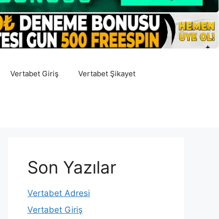
Vertabet Giriş
Vertabet Şikayet
Son Yazılar
Vertabet Adresi
Vertabet Giriş