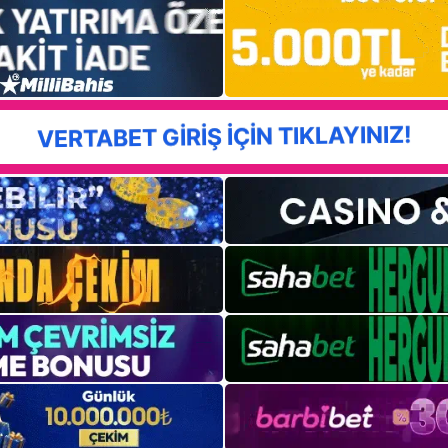
VERTABET GİRİŞ İÇİN TIKLAYINIZ!