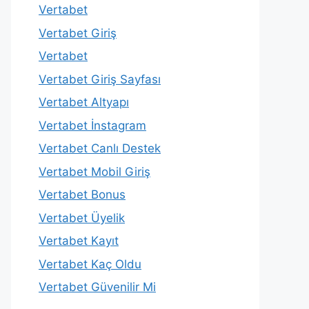
Vertabet
Vertabet Giriş
Vertabet
Vertabet Giriş Sayfası
Vertabet Altyapı
Vertabet İnstagram
Vertabet Canlı Destek
Vertabet Mobil Giriş
Vertabet Bonus
Vertabet Üyelik
Vertabet Kayıt
Vertabet Kaç Oldu
Vertabet Güvenilir Mi