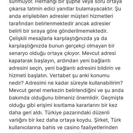
sunmuyor. Herhangi bir şüphe veya soru ortaya
çıkarsa tatmin edici yanıtlar bulamayacaktır. Şu
anda erişilebilen adresler müşteri hizmetleri
tarafından belirlenmektedir ancak adresler
belirli bir sıraya göre gönderilmemektedir.
Çelişkili mesajlarla karşılaştığınızda ya da
karşılaştığınızda bunun gerçekçi olmayan bir
senaryo olduğu ortaya çıkıyor. Mevcut adresi
kapatarak başlayın, ardından yeni bağlantı
adresini seçin, yeni bağlantı adresini bildirin ve
hizmeti başlatın. Vertabet şu anki konumu
nedir? Adresimi ne kadar süreyle kullanabilirim?
Mevcut genel merkezin belirlendiğini ve şu anda
bakımda olduğunu bilmeniz önemlidir. Geçmişte
olduğu gibi erişimi kısıtlama kararlarını bir kez
daha geri aldı. Türkiye pazarındaki düzenli
varlığını bir kez daha ortaya koydu. Şirket, Türk
kullanıcılarına bahis ve casino faaliyetlerinden