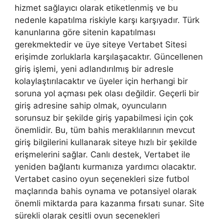
hizmet sağlayıcı olarak etiketlenmiş ve bu
nedenle kapatılma riskiyle karşı karşıyadır. Türk
kanunlarına göre sitenin kapatılması
gerekmektedir ve üye siteye Vertabet Sitesi
erişimde zorluklarla karşılaşacaktır. Güncellenen
giriş işlemi, yeni adlandırılmış bir adresle
kolaylaştırılacaktır ve üyeler için herhangi bir
soruna yol açması pek olası değildir. Geçerli bir
giriş adresine sahip olmak, oyuncuların
sorunsuz bir şekilde giriş yapabilmesi için çok
önemlidir. Bu, tüm bahis meraklılarının mevcut
giriş bilgilerini kullanarak siteye hızlı bir şekilde
erişmelerini sağlar. Canlı destek, Vertabet ile
yeniden bağlantı kurmanıza yardımcı olacaktır.
Vertabet casino oyun seçenekleri size futbol
maçlarında bahis oynama ve potansiyel olarak
önemli miktarda para kazanma fırsatı sunar. Site
sürekli olarak çeşitli oyun seçenekleri