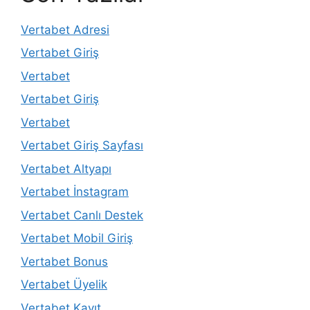
Vertabet Adresi
Vertabet Giriş
Vertabet
Vertabet Giriş
Vertabet
Vertabet Giriş Sayfası
Vertabet Altyapı
Vertabet İnstagram
Vertabet Canlı Destek
Vertabet Mobil Giriş
Vertabet Bonus
Vertabet Üyelik
Vertabet Kayıt