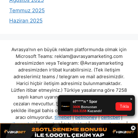
Ağustos 2025
Temmuz 2025
Haziran 2025
Avrasya'nın en büyük reklam platformunda olmak için
Microsoft Teams:
reklam@avrasyamarketing.com
adresimizden veya Telegram: @Avrasyamarketing
adresimizden irtibat kurabilirsiniz. (Tek iletişim
adreslerimiz teams / telegram ve mail adresimizdir.
Harici hiçbir iletişim adresimiz bulunmamaktadır.
Lütfen itibar etmeyiniz.) Türkiye yasalarına göre 7258
sayılı kanun uyarınca yasa dışı bahis oynamanın
cezaları mevcuttur. Şu an bulunduğunuz site hiç bir
şekilde illegal bahis oyunları oynatmıyor ve oynamaya
aracı olmuyordur.
timebet
|
betmoney
|
celticbet
|
zilyonerbet
|
piyasabet
|
teketekbet
|
maxroyalcasino
|
×
betorro