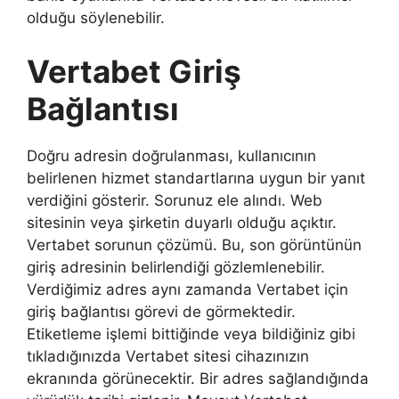
olduğu söylenebilir.
Vertabet Giriş
Bağlantısı
Doğru adresin doğrulanması, kullanıcının
belirlenen hizmet standartlarına uygun bir yanıt
verdiğini gösterir. Sorunuz ele alındı. Web
sitesinin veya şirketin duyarlı olduğu açıktır.
Vertabet sorunun çözümü. Bu, son görüntünün
giriş adresinin belirlendiği gözlemlenebilir.
Verdiğimiz adres aynı zamanda Vertabet için
giriş bağlantısı görevi de görmektedir.
Etiketleme işlemi bittiğinde veya bildiğiniz gibi
tıkladığınızda Vertabet sitesi cihazınızın
ekranında görünecektir. Bir adres sağlandığında