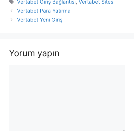
Etiketler
Vertabet Giriş Bağlantısı
,
Vertabet Sitesi
Vertabet Para Yatırma
Vertabet Yeni Giriş
Yorum yapın
Yorum