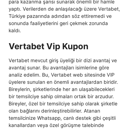
para kazanma şansı sunarak önemli bir hamle
yaptı. Verilerden de anlaşılacağı üzere Vertabet,
Türkiye pazarında adından söz ettiremedi ve
sonunda faaliyetlerini geri çekmek zorunda
kaldı.
Vertabet Vip Kupon
Vertabet mevcut giriş üyeliği bir dizi avantaj ve
avantaj sunar. Bu avantajları isimlerine göre
analiz edelim. Bu, Vertabet web sitesinde VIP
üyelere sunulan en önemli avantajlardan biridir.
Bireylerin, şirketlerinde her an ulaşabilecekleri
bir temsilciye sahip olmaları ortak bir arzudur.
Bireyler, özel bir temsilciye sahip olarak şirketle
olan bağlarını derinleştirebilirler. Atanan
temsilcinize Whatsapp, canlı destek gibi çeşitli
kanallardan veya özel görüşme talebinde